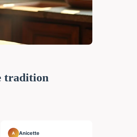
e tradition
Anicette
A