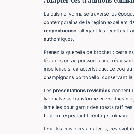
Adapter ces traditions culin
La cuisine lyonnaise traverse les époqu
contemporains de la région excellent da
respectueuse
, allégant les recettes tr
authentiques.
Prenez la quenelle de brochet : certain
légumes ou au poisson blanc, réduisant l
moelleuse si caractéristique. Le coq au
champignons portobello, conservant la r
Les
présentations revisitées
donnent u
lyonnaise se transforme en verrines élé
lamelles pour garnir des toasts raffiné
tout en respectant l'héritage culinaire.
Pour les cuisiniers amateurs, ces évolut