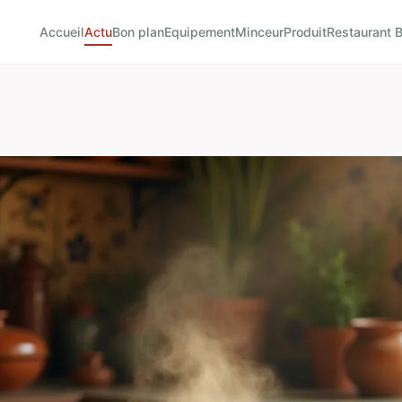
Accueil
Actu
Bon plan
Equipement
Minceur
Produit
Restaurant B