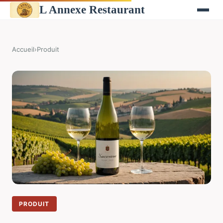
L Annexe Restaurant
Accueil
›
Produit
PRODUIT